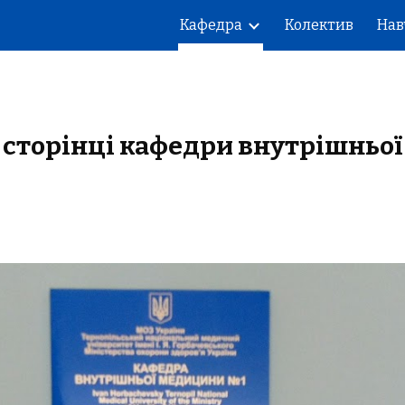
Кафедра
Колектив
Нав
ip to main content
Skip to navigat
а сторінці кафедри внутрішнь