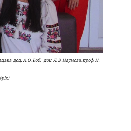
ецька,
доц. А. О. Боб,
доц. Л. В. Наумова, проф. Н.
4рік).