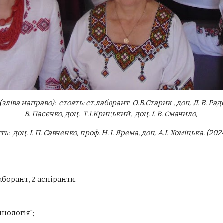
ва направо): стоять: ст.лаборант О.В.Старик , доц. Л. В. Рад
В. Пасєчко, доц. Т.І.Крицький,
доц. І. В. Смачило,
ть: доц. І. П. Савченко,
проф. Н. І. Ярема,
доц. А.І. Хоміцька. (202
аборант, 2 аспіранти.
нологія";