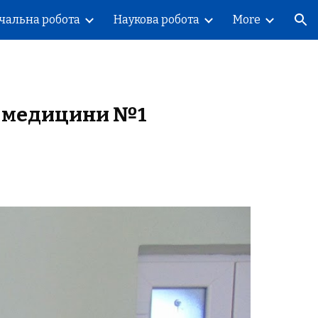
чальна робота
Наукова робота
More
ion
ої медицини №1